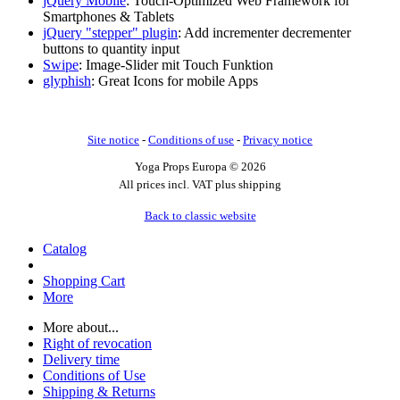
jQuery Mobile
: Touch-Optimized Web Framework for
Smartphones & Tablets
jQuery "stepper" plugin
: Add incrementer decrementer
buttons to quantity input
Swipe
: Image-Slider mit Touch Funktion
glyphish
: Great Icons for mobile Apps
Site notice
-
Conditions of use
-
Privacy notice
Yoga Props Europa © 2026
All prices incl. VAT plus shipping
Back to classic website
Catalog
Shopping Cart
More
More about...
Right of revocation
Delivery time
Conditions of Use
Shipping & Returns