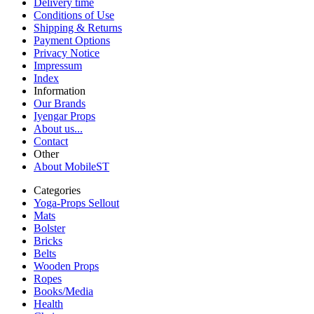
Delivery time
Conditions of Use
Shipping & Returns
Payment Options
Privacy Notice
Impressum
Index
Information
Our Brands
Iyengar Props
About us...
Contact
Other
About MobileST
Categories
Yoga-Props Sellout
Mats
Bolster
Bricks
Belts
Wooden Props
Ropes
Books/Media
Health