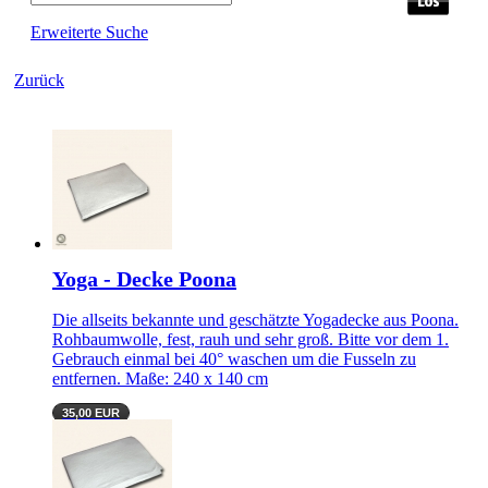
Erweiterte Suche
Zurück
Yoga - Decke Poona
Die allseits bekannte und geschätzte Yogadecke aus Poona.
Rohbaumwolle, fest, rauh und sehr groß. Bitte vor dem 1.
Gebrauch einmal bei 40° waschen um die Fusseln zu
entfernen. Maße: 240 x 140 cm
35,00 EUR