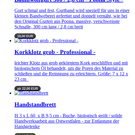
Gurt schmal und fest, Gurtband wird speziell für uns in einer
kleinen Bandweberei gefertigt und doppelt vernäht, wie bei
den Original Gurten aus Poona. massive, verschweisste
Schnalle, 300 cm lang / 2,8 cm breit
18,00 EUR
Korkklotz grob - Professional -
leichter Klotz aus grob gekörntem Kork geschliffen und mit
biologischem Öl behandelt, um die Poren des Material zu
schließen und die Reinigung zu erleichtern. Größe: 7 x 12 x
23 cm
ab 22,00 EUR
Handstandbrett
H 3 x L 60 x B 9,5 cm - Buche, biologisch geölt / solide
Handwerksarbeit aus Ostwestfalen - zur Entlastung der
Handgelenke