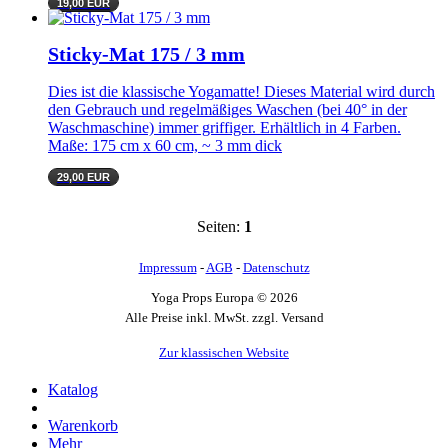
19,00 EUR
Sticky-Mat 175 / 3 mm
Dies ist die klassische Yogamatte! Dieses Material wird durch
den Gebrauch und regelmäßiges Waschen (bei 40° in der
Waschmaschine) immer griffiger. Erhältlich in 4 Farben.
Maße: 175 cm x 60 cm, ~ 3 mm dick
29,00 EUR
Seiten:
1
Impressum
-
AGB
-
Datenschutz
Yoga Props Europa © 2026
Alle Preise inkl. MwSt. zzgl. Versand
Zur klassischen Website
Katalog
Warenkorb
Mehr