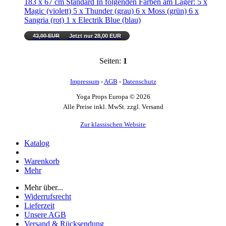
183 x 67 cm Standard In folgenden Farben am Lager: 5 x
Magic (violett) 5 x Thunder (grau) 6 x Moss (grün) 6 x
Sangria (rot) 1 x Electrik Blue (blau)
42,00 EUR
Jetzt nur 28,00 EUR
Seiten:
1
Impressum
-
AGB
-
Datenschutz
Yoga Props Europa © 2026
Alle Preise inkl. MwSt. zzgl. Versand
Zur klassischen Website
Katalog
Warenkorb
Mehr
Mehr über...
Widerrufsrecht
Lieferzeit
Unsere AGB
Versand & Rücksendung