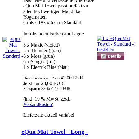
Das neue und verbesserte Mikrofaser
eQua Mat Towel passt perfekt zu
allen hochwertigen Manduka
Yogamatten
Größe: 183 x 67 cm Standard
In folgenden Farben am Lager:
5 x Magic (violett)
5 x Thunder (grau)
6 x Moss (grün)
6 x Sangria (rot)
1 x Electrik Blue (blau)
42,00 EUR
Unser bisheriger Preis
Jetzt nur 28,00 EUR
Sie sparen 33 % /14,00 EUR
(inkl. 19 % MwSt. zzgl.
Versandkosten
)
Lieferzeit: aktuell variabel
eQua Mat Towel - Long -