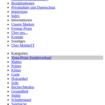
Bezahloptionen
Privatsphäre und Datenschutz
Impressum
Index
Informationen
Unsere Marken
Iyengar Props
Über uns...
Kontakt
Sonstiges
Über MobileST
Kategorien
Yoga-Props Sonderverkauf
Matten
Polster
Klötze
Gurte
Holzartikel
Seile
Bücher/Medien
Gesundheit
Stühle
Schulterstand
Sandsäcke