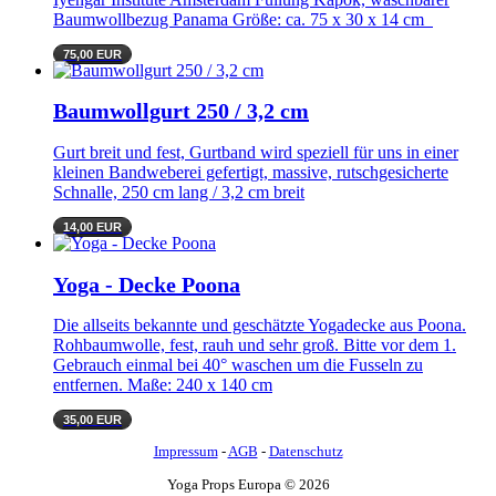
Baumwollbezug Panama Größe: ca. 75 x 30 x 14 cm
75,00 EUR
Baumwollgurt 250 / 3,2 cm
Gurt breit und fest, Gurtband wird speziell für uns in einer
kleinen Bandweberei gefertigt, massive, rutschgesicherte
Schnalle, 250 cm lang / 3,2 cm breit
14,00 EUR
Yoga - Decke Poona
Die allseits bekannte und geschätzte Yogadecke aus Poona.
Rohbaumwolle, fest, rauh und sehr groß. Bitte vor dem 1.
Gebrauch einmal bei 40° waschen um die Fusseln zu
entfernen. Maße: 240 x 140 cm
35,00 EUR
Impressum
-
AGB
-
Datenschutz
Yoga Props Europa © 2026