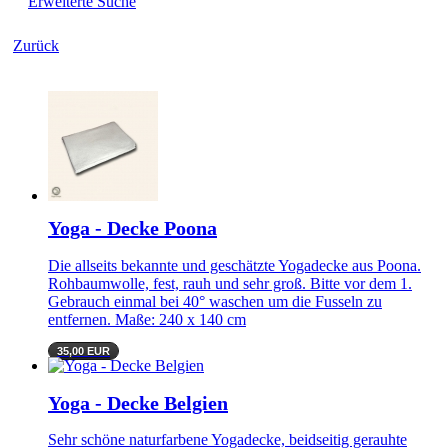
Erweiterte Suche
Zurück
Yoga - Decke Poona
Die allseits bekannte und geschätzte Yogadecke aus Poona.
Rohbaumwolle, fest, rauh und sehr groß. Bitte vor dem 1.
Gebrauch einmal bei 40° waschen um die Fusseln zu
entfernen. Maße: 240 x 140 cm
35,00 EUR
Yoga - Decke Belgien
Sehr schöne naturfarbene Yogadecke, beidseitig gerauhte