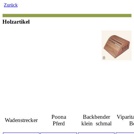
Zurück
Holzartikel
Poona
Backbender
Viparit
Wadenstrecker
Pferd
klein schmal
B