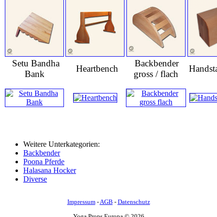
Setu Bandha
Backbender
Heartbench
Handsta
Bank
gross / flach
Weitere Unterkategorien:
Backbender
Poona Pferde
Halasana Hocker
Diverse
Impressum
-
AGB
-
Datenschutz
Yoga Props Europa © 2026