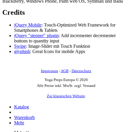
BlackBerry, Windows Phone, Palm web OS, Symbian und Bada
Credits
jQuery Mobile
: Touch-Optimized Web Framework for
Smartphones & Tablets
jQuery "stepper" plugin
: Add incrementer decrementer
buttons to quantity input
Swipe
: Image-Slider mit Touch Funktion
glyphish
: Great Icons for mobile Apps
Impressum
-
AGB
-
Datenschutz
Yoga Props Europa © 2026
Alle Preise inkl. MwSt. zzgl. Versand
Zur klassischen Website
Katalog
Warenkorb
Mehr