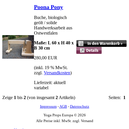
Poona Pony
Buche, biologisch
geölt / solide
Handwerksarbeit aus
Ostwestfalen
Maße: L 60 x H 40 x
B 30 cm
280,00 EUR
(inkl. 19 % MwSt.
zzgl.
Versandkosten
)
Lieferzeit: aktuell
variabel
Zeige
1
bis
2
(von insgesamt
2
Artikeln)
Seiten:
1
Impressum
-
AGB
-
Datenschutz
Yoga Props Europa © 2026
Alle Preise inkl. MwSt. zzgl. Versand