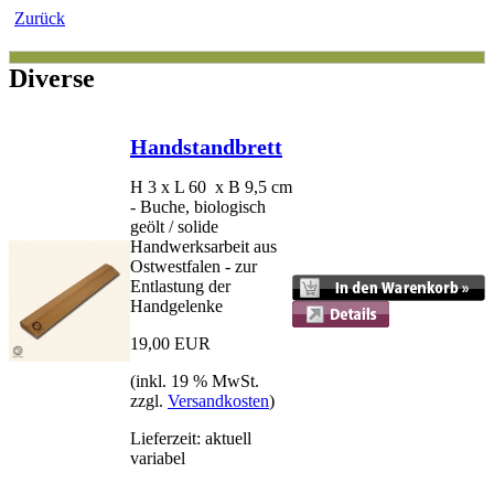
Zurück
Diverse
Handstandbrett
H 3 x L 60 x B 9,5 cm
- Buche, biologisch
geölt / solide
Handwerksarbeit aus
Ostwestfalen - zur
Entlastung der
Handgelenke
19,00 EUR
(inkl. 19 % MwSt.
zzgl.
Versandkosten
)
Lieferzeit: aktuell
variabel