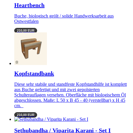
Heartbench
Buche, biologisch geölt / solide Handwerksarbeit aus
Ostwestfalen
210,00 EUR
Kopfstandbank
Diese sehr stabile und standfeste Kopfstandhilfe ist komplett
aus Buche gefertigt und mit zwei gepolsterten
Schulterauflagen versehen. Oberfläche mit biologischem Öl
abgeschlossen. Maße: L 50 x B 45 - 40 (verstellbar) x H 45
cm.
210,00 EUR
Sethubandha / Viparita Karani - Set I