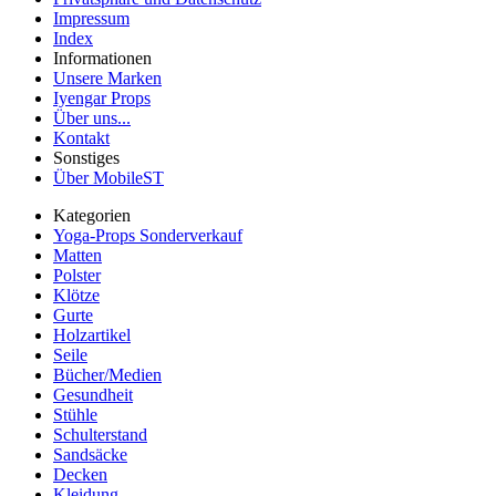
Impressum
Index
Informationen
Unsere Marken
Iyengar Props
Über uns...
Kontakt
Sonstiges
Über MobileST
Kategorien
Yoga-Props Sonderverkauf
Matten
Polster
Klötze
Gurte
Holzartikel
Seile
Bücher/Medien
Gesundheit
Stühle
Schulterstand
Sandsäcke
Decken
Kleidung