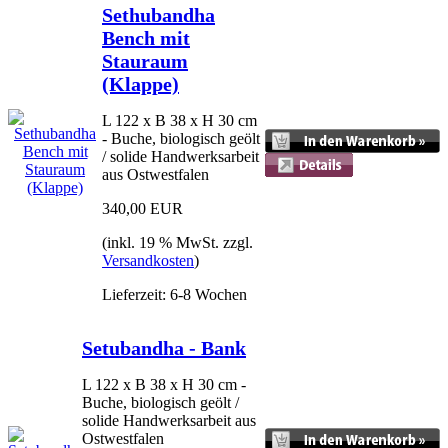
Sethubandha
Bench mit
Stauraum
(Klappe)
L 122 x B 38 x H 30 cm
- Buche, biologisch geölt
/ solide Handwerksarbeit
aus Ostwestfalen
340,00 EUR
(inkl. 19 % MwSt. zzgl.
Versandkosten
)
Lieferzeit: 6-8 Wochen
Setubandha - Bank
L 122 x B 38 x H 30 cm -
Buche, biologisch geölt /
solide Handwerksarbeit aus
Ostwestfalen