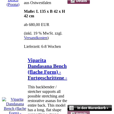
aus Ostwestfalen
Maße: L 135 x B 42 x H
42 cm
ab 680,00 EUR
(inkl. 19 % MwSt. zzgl.
Versandkosten
)
Lieferzeit: 6-8 Wochen
Viparita
Dandasana Bench
(flache Form) -
Fortgeschrittene -
This backbender /
stretcher supports all
possible stretching and
restorative asanas for the
entire back. This model
has a long, flat shape