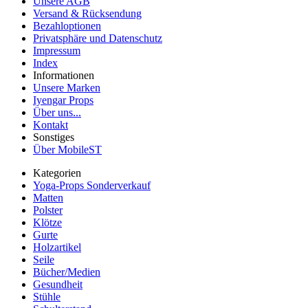
Unsere AGB
Versand & Rücksendung
Bezahloptionen
Privatsphäre und Datenschutz
Impressum
Index
Informationen
Unsere Marken
Iyengar Props
Über uns...
Kontakt
Sonstiges
Über MobileST
Kategorien
Yoga-Props Sonderverkauf
Matten
Polster
Klötze
Gurte
Holzartikel
Seile
Bücher/Medien
Gesundheit
Stühle