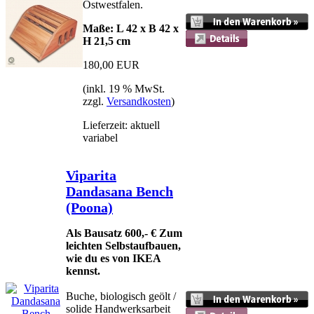
Ostwestfalen.
Maße: L 42 x B 42 x
H 21,5 cm
180,00 EUR
(inkl. 19 % MwSt.
zzgl.
Versandkosten
)
Lieferzeit: aktuell
variabel
Viparita
Dandasana Bench
(Poona)
Als Bausatz 600,- € Zum
leichten Selbstaufbauen,
wie du es von IKEA
kennst.
Buche, biologisch geölt /
solide Handwerksarbeit