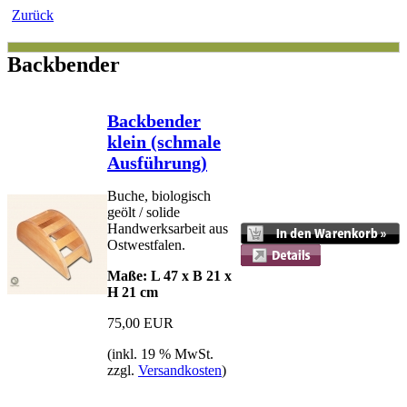
Zurück
Backbender
Backbender
klein (schmale
Ausführung)
Buche, biologisch
geölt / solide
Handwerksarbeit aus
Ostwestfalen.
Maße: L 47 x B 21 x
H 21 cm
75,00 EUR
(inkl. 19 % MwSt.
zzgl.
Versandkosten
)