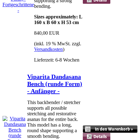
supporting a strong
bending.
Sizes approximately: L
160 x B 60 x H 53 cm
840,00 EUR
(inkl. 19 % MwSt. zzgl.
Versandkosten
)
Lieferzeit: 6-8 Wochen
Viparita Dandasana
Bench (runde Form)
- Anfänger -
This backbender / stretcher
supports all possible
stretching and restorative
asanas for the entire back.
This model has a long,
round shape supporting a
smooth bending.