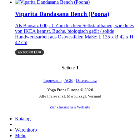
Viparita Dandasana Bench (Poona)
Als Bausatz 600,- € Zum leichten Selbstaufbauen, wie du es
von IKEA kennst. Buche, biologisch geölt / solide
Handwerksarbeit aus Ostwestfalen Maße: L 135 x B 42 x H
42 cm
ab 680,00 EUR
Seiten:
1
Impressum
-
AGB
-
Datenschutz
Yoga Props Europa © 2026
Alle Preise inkl. MwSt. zzgl. Versand
Zur klassischen Website
Katalog
Warenkorb
Mehr