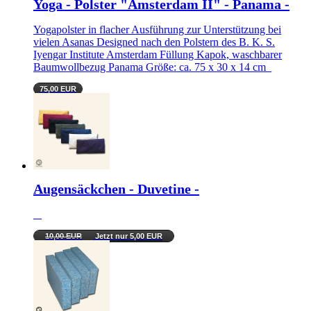
Yoga - Polster "Amsterdam II" - Panama -
Yogapolster in flacher Ausführung zur Unterstützung bei
vielen Asanas Designed nach den Polstern des B. K. S.
Iyengar Institute Amsterdam Füllung Kapok, waschbarer
Baumwollbezug Panama Größe: ca. 75 x 30 x 14 cm
75,00 EUR
Augensäckchen - Duvetine -
10,00 EUR
Jetzt nur 5,00 EUR