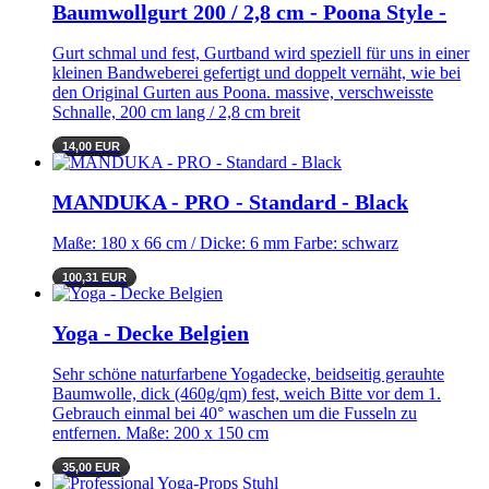
Baumwollgurt 200 / 2,8 cm - Poona Style -
Gurt schmal und fest, Gurtband wird speziell für uns in einer
kleinen Bandweberei gefertigt und doppelt vernäht, wie bei
den Original Gurten aus Poona. massive, verschweisste
Schnalle, 200 cm lang / 2,8 cm breit
14,00 EUR
MANDUKA - PRO - Standard - Black
Maße: 180 x 66 cm / Dicke: 6 mm Farbe: schwarz
100,31 EUR
Yoga - Decke Belgien
Sehr schöne naturfarbene Yogadecke, beidseitig gerauhte
Baumwolle, dick (460g/qm) fest, weich Bitte vor dem 1.
Gebrauch einmal bei 40° waschen um die Fusseln zu
entfernen. Maße: 200 x 150 cm
35,00 EUR