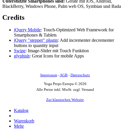
Unterstützte Smartphones sind:
Geräte mit iOS, Android,
BlackBerry, Windows Phone, Palm web OS, Symbian und Bada
Credits
jQuery Mobile
: Touch-Optimized Web Framework for
Smartphones & Tablets
jQuery "stepper" plugin
: Add incrementer decrementer
buttons to quantity input
Swipe
: Image-Slider mit Touch Funktion
glyphish
: Great Icons for mobile Apps
Impressum
-
AGB
-
Datenschutz
Yoga Props Europa © 2026
Alle Preise inkl. MwSt. zzgl. Versand
Zur klassischen Website
Katalog
Warenkorb
Mehr