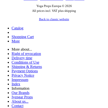
Yoga Props Europa © 2026
All prices incl. VAT plus shipping
Back to classic website
Catalog
Shopping Cart
More
More about...
Right of revocation
Delivery time
Conditions of Use
Shipping & Returns
Payment Options
Privacy Notice
Impressum
Index
Information
Our Brands
Iyengar Props
About us...
Contact