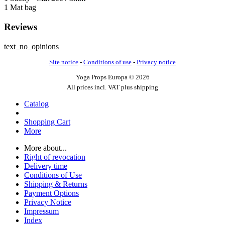
1 Mat bag
Reviews
text_no_opinions
Site notice
-
Conditions of use
-
Privacy notice
Yoga Props Europa © 2026
All prices incl. VAT plus shipping
Catalog
Shopping Cart
More
More about...
Right of revocation
Delivery time
Conditions of Use
Shipping & Returns
Payment Options
Privacy Notice
Impressum
Index