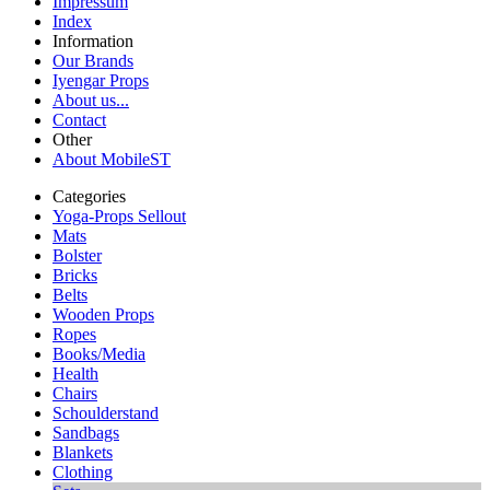
Impressum
Index
Information
Our Brands
Iyengar Props
About us...
Contact
Other
About MobileST
Categories
Yoga-Props Sellout
Mats
Bolster
Bricks
Belts
Wooden Props
Ropes
Books/Media
Health
Chairs
Schoulderstand
Sandbags
Blankets
Clothing