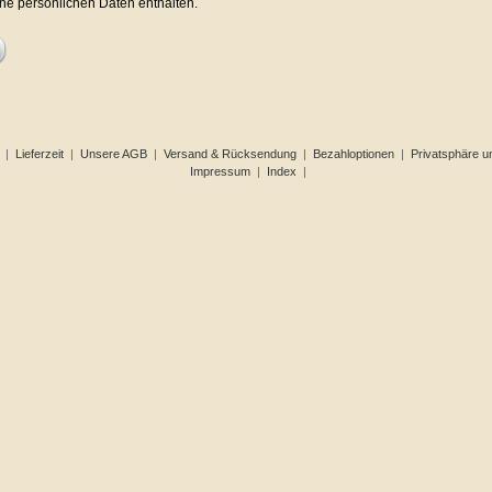
ine persönlichen Daten enthalten.
|
Lieferzeit
|
Unsere AGB
|
Versand & Rücksendung
|
Bezahloptionen
|
Privatsphäre u
Impressum
|
Index
|