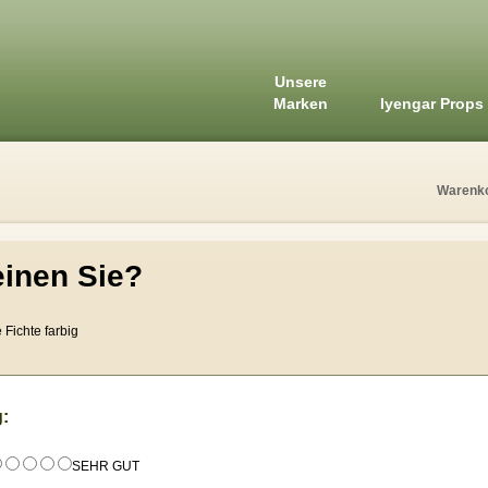
Unsere
Marken
Iyengar Props
Warenk
inen Sie?
Fichte farbig
:
SEHR GUT