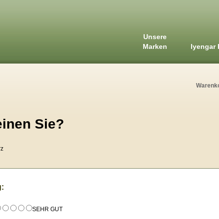
Unsere
Marken
Iyengar 
Warenk
inen Sie?
rz
:
SEHR GUT