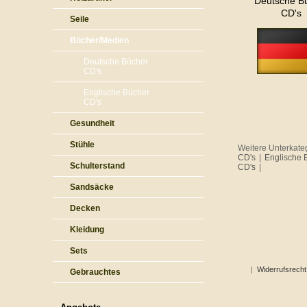
Deutsche B
CD's
Seile
Bücher/Medien
Deutsche Bücher
CD's
Englische Bücher
CD's
Gesundheit
Stühle
Weitere Unterkate
CD's
|
Englische 
Schulterstand
CD's
|
Sandsäcke
Decken
Kleidung
Sets
|
Widerrufsrecht
Gebrauchtes