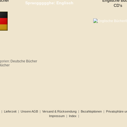
ücher
Englische Bü
Spracggggghe: Englisch
CD's
gorien:
Deutsche Bücher
Bücher
|
Lieferzeit
|
Unsere AGB
|
Versand & Rücksendung
|
Bezahloptionen
|
Privatsphäre u
Impressum
|
Index
|