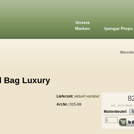
Unsere
Marken
Iyengar Props
Warenk
d Bag Luxury
Lieferzeit:
aktuell variabel
8
Art.Nr.:
015-08
inkl. 19 % MwSt.
Mattenbeutel: