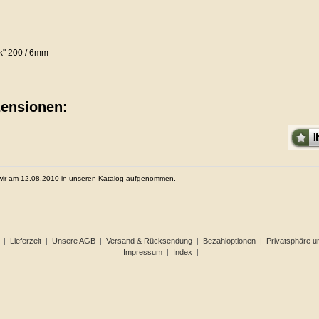
ck" 200 / 6mm
ensionen:
 wir am 12.08.2010 in unseren Katalog aufgenommen.
|
Lieferzeit
|
Unsere AGB
|
Versand & Rücksendung
|
Bezahloptionen
|
Privatsphäre u
Impressum
|
Index
|