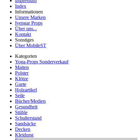
Impressum
Index
Informationen
Unsere Marken
Iyengar Props
Über uns...
Kontakt
Sonstiges
Über MobileST
Kategorien
Yoga-Props Sonderverkauf
Matten
Polster
Klötze
Gurte
Holzartikel
Seile
Bücher/Medien
Gesundheit
Stühle
Schulterstand
Sandsäcke
Decken
Kleidung