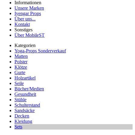
Informationen
Unsere Marken
Iyengar Props
Über uns...
Kontakt
Sonstiges
Über MobileST
Kategorien
Yoga-Props Sonderverkauf
Matten
Polster
Klötze
Gurte
Holzartikel
Seile
Bücher/Medien
Gesundheit
Stühle
Schulterstand
Sandsäcke
Decken
Kleidung
Sets