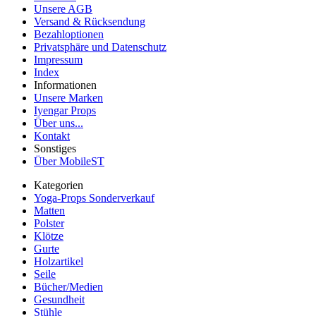
Unsere AGB
Versand & Rücksendung
Bezahloptionen
Privatsphäre und Datenschutz
Impressum
Index
Informationen
Unsere Marken
Iyengar Props
Über uns...
Kontakt
Sonstiges
Über MobileST
Kategorien
Yoga-Props Sonderverkauf
Matten
Polster
Klötze
Gurte
Holzartikel
Seile
Bücher/Medien
Gesundheit
Stühle