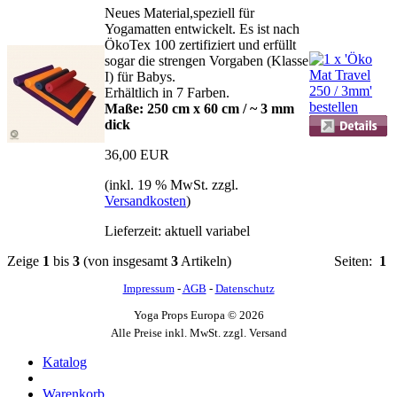
Neues Material,speziell für
Yogamatten entwickelt. Es ist nach
ÖkoTex 100 zertifiziert und erfüllt
sogar die strengen Vorgaben (Klasse
I) für Babys.
Erhältlich in 7 Farben.
Maße: 250 cm x 60 cm / ~ 3 mm
dick
36,00 EUR
(inkl. 19 % MwSt. zzgl.
Versandkosten
)
Lieferzeit: aktuell variabel
Zeige
1
bis
3
(von insgesamt
3
Artikeln)
Seiten:
1
Impressum
-
AGB
-
Datenschutz
Yoga Props Europa © 2026
Alle Preise inkl. MwSt. zzgl. Versand
Katalog
Warenkorb