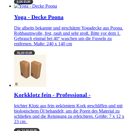
6,00 EUR
Yoga - Decke Poona
Die allseits bekannte und geschätzte Yogadecke aus Poona.
Rohbaumwolle, fest, rauh und sehr groß. Bitte vor dem 1.
Gebrauch einmal bei 40° waschen um die Fusseln zu
entfernen. Maße: 240 x 140 cm
35,00 EUR
Korkklotz fein - Professional -
leichter Klotz aus fein gekörntem Kork geschliffen und mit
biologischem Öl behandelt, um die Poren des Material zu
schließen und die Reinigung zu erleichtern. Größe: 7 x 12 x
23 cm
ab 22,00 EUR