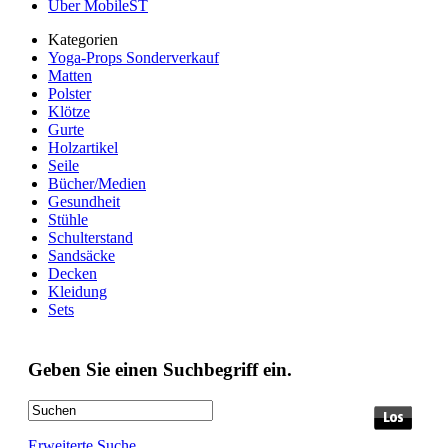
Über MobileST
Kategorien
Yoga-Props Sonderverkauf
Matten
Polster
Klötze
Gurte
Holzartikel
Seile
Bücher/Medien
Gesundheit
Stühle
Schulterstand
Sandsäcke
Decken
Kleidung
Sets
Geben Sie einen Suchbegriff ein.
Erweiterte Suche