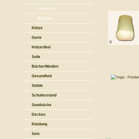
Samt Line
Bio Line
Klötze
Gurte
Holzartikel
Seile
Bücher/Medien
Gesundheit
Stühle
Schulterstand
Sandsäcke
Decken
Kleidung
Sets