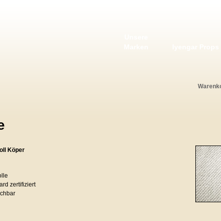
Unsere
Marken
Iyengar Props
Warenk
e
ll Köper
lle
 zertifiziert
schbar