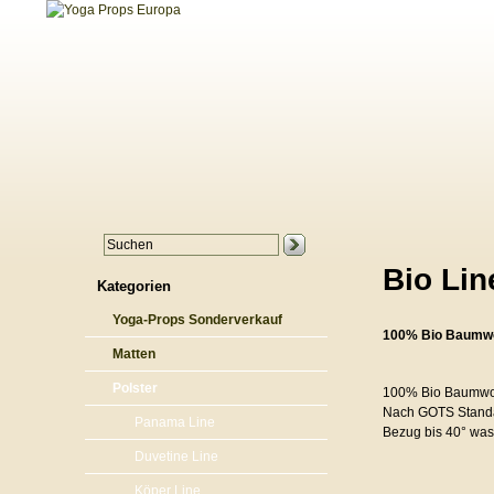
Bio Lin
Kategorien
Yoga-Props Sonderverkauf
100% Bio Baumwo
Matten
Polster
100% Bio Baumwo
Nach GOTS Standard
Panama Line
Bezug bis 40° wa
Duvetine Line
Köper Line