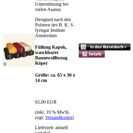
Unterstützung bei
vielen Asanas
Designed nach den
Polstern des B. K. S.
Iyengar Institute
Amsterdam
Füllung Kapok,
waschbarer
Baumwollbezug
Köper
Größe: ca. 65 x 30 x
14 cm
65,00 EUR
(inkl. 19 % MwSt.
zzgl.
Versandkosten
)
Lieferzeit: aktuell
variabel