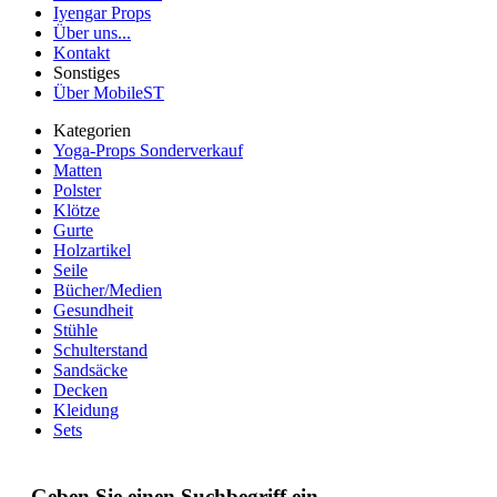
Iyengar Props
Über uns...
Kontakt
Sonstiges
Über MobileST
Kategorien
Yoga-Props Sonderverkauf
Matten
Polster
Klötze
Gurte
Holzartikel
Seile
Bücher/Medien
Gesundheit
Stühle
Schulterstand
Sandsäcke
Decken
Kleidung
Sets
Geben Sie einen Suchbegriff ein.